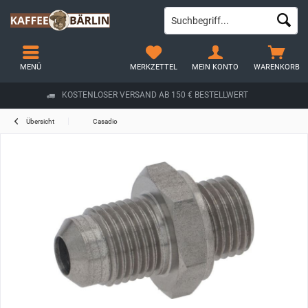
MENÜ
MERKZETTEL
MEIN KONTO
WARENKORB
KOSTENLOSER VERSAND AB 150 € BESTELLWERT
Übersicht
Casadio