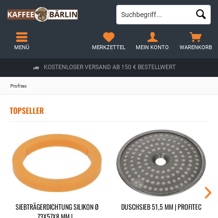
MENÜ
MERKZETTEL
MEIN KONTO
WARENKORB
KOSTENLOSER VERSAND AB 150 € BESTELLWERT
Profitec
TOPSELLER
SIEBTRÄGERDICHTUNG SILIKON Ø
DUSCHSIEB 51,5 MM | PROFITEC
73X57X8 MM |...