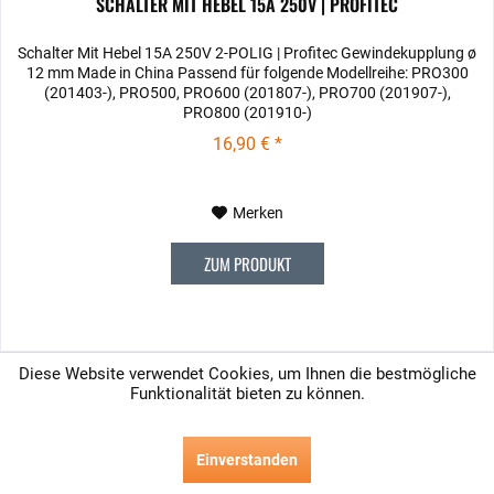
SCHALTER MIT HEBEL 15A 250V | PROFITEC
Schalter Mit Hebel 15A 250V 2-POLIG | Profitec Gewindekupplung ø
12 mm Made in China Passend für folgende Modellreihe: PRO300
(201403-), PRO500, PRO600 (201807-), PRO700 (201907-),
PRO800 (201910-)
16,90 € *
Merken
ZUM PRODUKT
Diese Website verwendet Cookies, um Ihnen die bestmögliche
Funktionalität bieten zu können.
Einverstanden