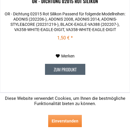
OR - DICHTUNG 02015 ROT SILIKON
OR - Dichtung 02015 Rot Silikon Passend für folgende Modellreihen:
ADONIS (202206-), ADONIS 2008, ADONIS 2014, ADONIS-
STYLE&CORE (20231219-), BLACK-EAGLE-VA388 (202207-),
VA358-WHITE-EAGLE-DIGIT, VA358-WHITE-EAGLE-DIGIT
(20231113-),...
1,50 € *
Merken
ZUM PRODUKT
Diese Website verwendet Cookies, um Ihnen die bestmögliche
Funktionalität bieten zu können.
Einverstanden