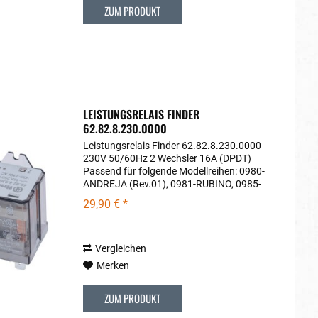
ZUM PRODUKT
LEISTUNGSRELAIS FINDER
62.82.8.230.0000
Leistungsrelais Finder 62.82.8.230.0000
230V 50/60Hz 2 Wechsler 16A (DPDT)
Passend für folgende Modellreihen: 0980-
ANDREJA (Rev.01), 0981-RUBINO, 0985-
AQUILA, 0987-VELOCE, 0996-ACHILLE,
29,90 € *
0996-DE-ACHILLE
Vergleichen
Merken
ZUM PRODUKT