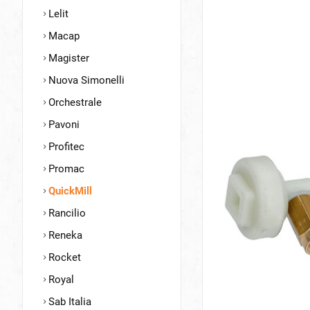
Lelit
Macap
Magister
Nuova Simonelli
Orchestrale
Pavoni
Profitec
Promac
QuickMill
Rancilio
Reneka
Rocket
Royal
Sab Italia