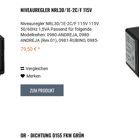
NIVEAUREGLER NRL30/1E-2C/F 115V
Niveauregler NRL30/1E-2C/F 115V 115V
50/60Hz 1,5VA Passend für folgende
Modellreihen: 0980-ANDREJA, 0980-
ANDREJA (Rev.01), 0981-RUBINO, 0985-
AQUILA, 0987-VELOCE, 0995-VETRANO
79,50 € *
Vergleichen
Merken
ZUM PRODUKT
OR - DICHTUNG 0155 FKM GRÜN