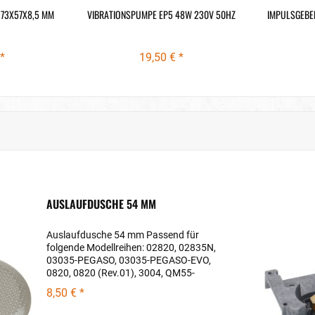
 73X57X8,5 MM
VIBRATIONSPUMPE EP5 48W 230V 50HZ
IMPULSGEBE
*
19,50 € *
AUSLAUFDUSCHE 54 MM
Auslaufdusche 54 mm Passend für
folgende Modellreihen: 02820, 02835N,
03035-PEGASO, 03035-PEGASO-EVO,
0820, 0820 (Rev.01), 3004, QM55-
FRANCESCA, QM55-FRANCESCA (Rev.02)
8,50 € *