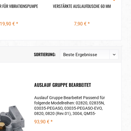
R FÜR VIBRATIONSPUMPE
VERSTÄRKTE AUSLAUFDUSCHE 60 MM
VIB
19,90 € *
7,90 € *
SORTIERUNG:
AUSLAUF GRUPPE BEARBEITET
Auslauf Gruppe Bearbeitet Passend für
folgende Modellreihen: 02820, 02835N,
03035-PEGASO, 03035-PEGASO-EVO,
0820, 0820 (Rev.01), 3004, QM55-
FRANCESCA, QM55-FRANCESCA (Rev.02)
93,90 € *