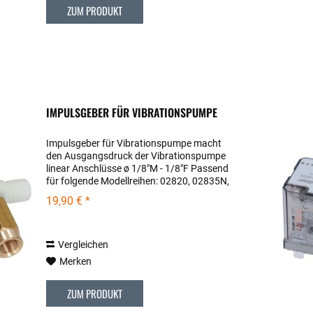
ZUM PRODUKT
IMPULSGEBER FÜR VIBRATIONSPUMPE
Impulsgeber für Vibrationspumpe macht
den Ausgangsdruck der Vibrationspumpe
linear Anschlüsse ø 1/8"M - 1/8"F Passend
für folgende Modellreihen: 02820, 02835N,
03035-PEGASO, 03035-PEGASO-EVO,
19,90 € *
04100-PIPPA, 0820, 0820 (Rev.01),...
Vergleichen
Merken
ZUM PRODUKT