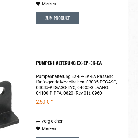
Merken
ZUM PRODUKT
PUMPENHALTERUNG EX-EP-EK-EA
Pumpenhalterung EX-EP-EK-EA Passend
für folgende Modellreihen: 03035-PEGASO,
03035-PEGASO-EVO, 04005-SILVANO,
04100-PIPPA, 0820 (Rev.01), 0960-
CAROLA-EVO, 0980-ANDREJA, 0980-
2,50 € *
ANDREJA (Rev.01), 0981-RUBINO, 0987-
VELOCE, 0992-QM67, 3004,...
Vergleichen
Merken