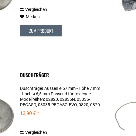
Vergleichen
Merken
ZUM PRODUKT
DUSCHTRÄGER
Duschträger Aussen ø 57 mm - Höhe 7 mm
- Loch ø 6,5 mm Passend für folgende
Modellreihen: 02820, 02835N, 03035-
PEGASO, 03035-PEGASO-EVO, 0820, 0820
(Rev.01), 3004, QM55-FRANCESCA, QM55-
13,90 € *
FRANCESCA (Rev.02)
Vergleichen