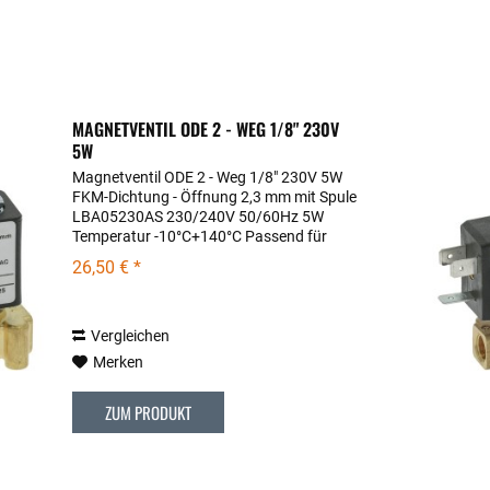
MAGNETVENTIL ODE 2 - WEG 1/8" 230V
5W
Magnetventil ODE 2 - Weg 1/8" 230V 5W
FKM-Dichtung - Öffnung 2,3 mm mit Spule
LBA05230AS 230/240V 50/60Hz 5W
Temperatur -10°C+140°C Passend für
folgende Modellreihen: 0980-ANDREJA
26,50 € *
(Rev.01), 0981-RUBINO, 0987-VELOCE,
0995-VETRANO-2B,...
Vergleichen
Merken
ZUM PRODUKT