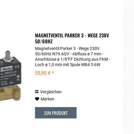
MAGNETVENTIL PARKER 3 - WEGE 230V
50/60HZ
Magnetventil Parker 3 - Wege 230V
50/60Hz N79.6QV - Abfluss ø 7 mm -
Anschlüsse ø 1/8"FF Dichtung aus FKM -
Loch ø 1,0 mm mit Spule WB4.5 6W
220/230V 50/60Hz
55,90 € *
Flüssigkeitstemperatur -10°C+140°C
Passend für folgende Modellreihen:...
Vergleichen
Merken
ZUM PRODUKT