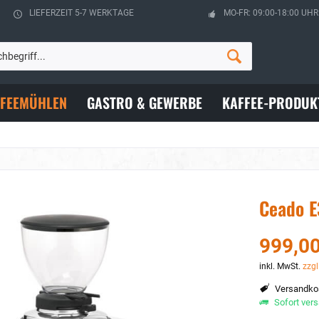
LIEFERZEIT 5-7 WERKTAGE
MO-FR: 09:00-18:00 UHR
FFEEMÜHLEN
GASTRO & GEWERBE
KAFFEE-PRODUK
Ceado E
999,00
inkl. MwSt.
zzgl
Versandkos
Sofort vers