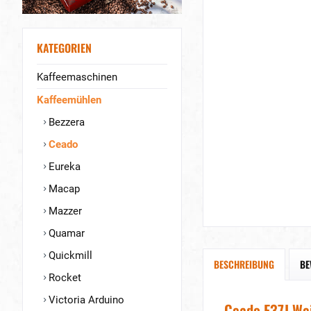
KATEGORIEN
Kaffeemaschinen
Kaffeemühlen
Bezzera
Ceado
Eureka
Macap
Mazzer
Quamar
Quickmill
BESCHREIBUNG
BE
Rocket
Victoria Arduino
Ceado E37J We