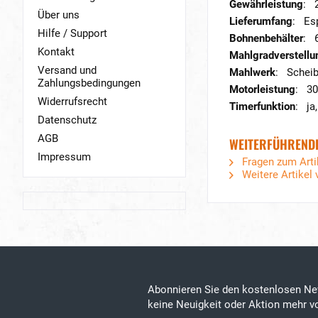
Gewährleistung
: 2
Über uns
Lieferumfang
: Es
Hilfe / Support
Bohnenbehälter
: 
Kontakt
Mahlgradverstellu
Versand und
Mahlwerk
: Schei
Zahlungsbedingungen
Motorleistung
: 30
Widerrufsrecht
Timerfunktion
: ja
Datenschutz
AGB
WEITERFÜHRENDE
Impressum
Fragen zum Arti
Weitere Artikel
Abonnieren Sie den kostenlosen Ne
keine Neuigkeit oder Aktion mehr vo