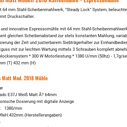
 64 mm Stahl-Scheibenmahlwerk, "Steady Lock" System, beleuchtet
mit Druckschalter.
e und innovative Espressomühle mit 64 mm Stahl-Scheibenmahlwerk f
ent gleichen Scheibenabstand zur stets konstanten Mahlung, varia
ierung der Zeit und justierbarem Siebträgerhalter zur Einhandbedi
ckguss mit zur leichten Wartung mittels 3 Schrauben komplett ab
iblockiersystem * 300 W Motorleistung * 1380 U/min (50hz) - 1,7g/s
 mm (T) 432 mm (H)
s Matt Mod. 2018 Mühle
ge
ado E37J Weiß Matt Ã? 64mm
ronische Dosierung mit digitale Anzeige
: 1380/min
09xH:432mm (Herstellerangaben)
g