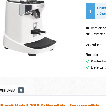
Unser
Ab dem
Vergleich
Bewerten
Artikel-Nr.:
Vorteile
Kostenlos
Lieferzei
WERTUNGEN
0
iß matt Modell 2018 Kaffeemühle - Espressomühle