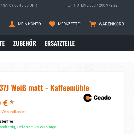
 / SA: 09:00-13:00 UHR
HOTLINE 030 / 200 972 22
MEIN KONTO
MERKZETTEL
WARENKORB
TE
ZUBEHÖR
ERSATZTEILE
37J Weiß matt - Kaffeemühle
 € *
. Versandkosten
tenfrei
andfertig, Lieferzeit 3-5 Werktage