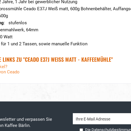
 Jahre, 1 Jahr bei gewerblicher Nutzung
prossmühle Ceado E37J Weiß matt, 600g Bohnenbehälter, Auffangsc
600g
ng
: stufenlos
benmahlwerk, 64mm
0 Watt
, für 1 und 2 Tassen, sowie manuelle Funktion
 LINKS ZU "CEADO E37J WEISS MATT - KAFFEEMÜHLE"
kel?
 von Ceado
wsletter und verpassen Sie
n Kaffee Bärlin.
Die
Datenschutzbestimmu