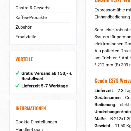
Gastro & Gewerbe
Espressomühle mit
Einhandbedienung 
Kaffee-Produkte
Zubehör
Sehr leise, robust
Ersatzteile
System für perman
elektronischen Dos
Alu polierten Dru
am Trichter. * Ant
VORTEILE
* 212 mm (B) 309
Gratis Versand ab 150,- €
Bestellwert
Ceado E37S Weis
Lieferzeit 5-7 Werktage
Lieferzeit
: 2-3 Ta
Gerätenamen
: Ce
Bedienung
: elekt
INFORMATIONEN
Umdrehungen/min
Maße
: B:212xT:3
Cookie-Einstellungen
Gewicht
: 11,50 K
Händler-Login