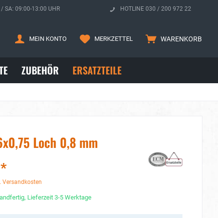
 / SA: 09:00-13:00 UHR
HOTLINE 030 / 200 972 22
MEIN KONTO
MERKZETTEL
WARENKORB
TE
ZUBEHÖR
ERSATZTEILE
x0,75 Loch 0,8 mm
 *
. Versandkosten
andfertig, Lieferzeit 3-5 Werktage