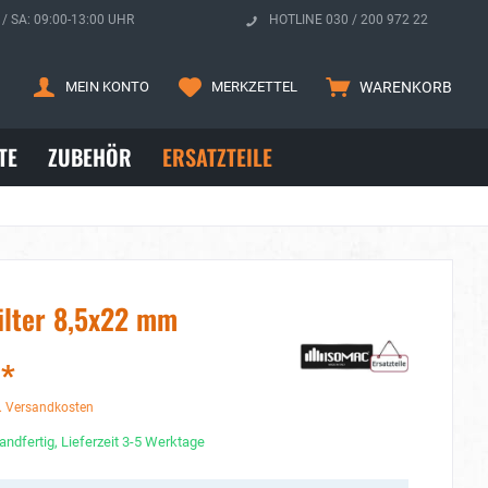
 / SA: 09:00-13:00 UHR
HOTLINE 030 / 200 972 22
MEIN KONTO
MERKZETTEL
WARENKORB
TE
ZUBEHÖR
ERSATZTEILE
ilter 8,5x22 mm
 *
. Versandkosten
andfertig, Lieferzeit 3-5 Werktage