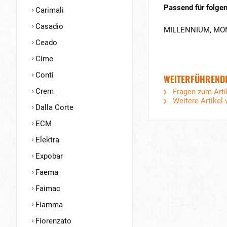
Passend für folgen
Carimali
Casadio
MILLENNIUM, MON
Ceado
Cime
Conti
WEITERFÜHRENDE
Crem
Fragen zum Arti
Weitere Artikel 
Dalla Corte
ECM
Elektra
Expobar
Faema
Faimac
Fiamma
Fiorenzato