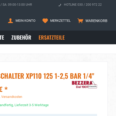
 / SA: 09:00-13:00 UHR
HOTLINE 030 / 200 972 22
MEIN KONTO
MERKZETTEL
WARENKORB
TE
ZUBEHÖR
ERSATZTEILE
HALTER XP110 125 1-2,5 BAR 1/4"
€ *
. Versandkosten
andfertig, Lieferzeit 3-5 Werktage