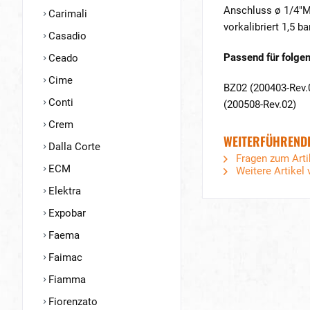
Anschluss ø 1/4"M
Carimali
vorkalibriert 1,5 ba
Casadio
Passend für folge
Ceado
Cime
BZ02 (200403-Rev.0
Conti
(200508-Rev.02)
Crem
WEITERFÜHRENDE 
Dalla Corte
Fragen zum Arti
ECM
Weitere Artikel 
Elektra
Expobar
Faema
Faimac
Fiamma
Fiorenzato