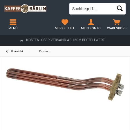
MENÜ
MERKZETTEL
MEIN KONTO
WARENKORB
KOSTENLOSER VERSAND AB 150 € BESTELLWERT
Übersicht
Promac