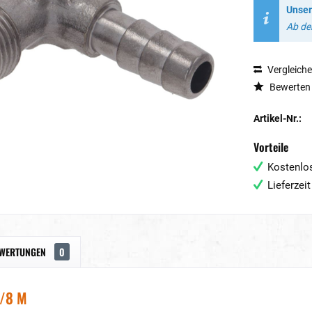
Unser
Ab dem
Vergleich
Bewerten
Artikel-Nr.:
Vorteile
Kostenlos
Lieferzei
WERTUNGEN
0
1/8 M