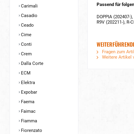
Passend für folgen
Carimali
Casadio
DOPPIA (202407-),
R9V (202211-), R
Ceado
Cime
WEITERFÜHRENDE 
Conti
Fragen zum Arti
Crem
Weitere Artikel 
Dalla Corte
ECM
Elektra
Expobar
Faema
Faimac
Fiamma
Fiorenzato