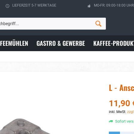
LIEFERZEIT 5-7 WERKTAGE
MO-FR: 09:00-18:00 UHR
FFEEMÜHLEN
GASTRO & GEWERBE
KAFFEE-PRODUK
L - Ans
11,90 
inkl. MwSt.
zzgl
Sofort vers