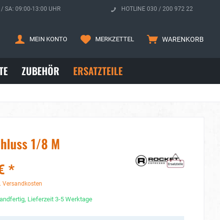
 / SA: 09:00-13:00 UHR
HOTLINE 030 / 200 972 22
MEIN KONTO
MERKZETTEL
WARENKORB
TE
ZUBEHÖR
ERSATZTEILE
chluss 1/8 M
€ *
. Versandkosten
andfertig, Lieferzeit 3-5 Werktage