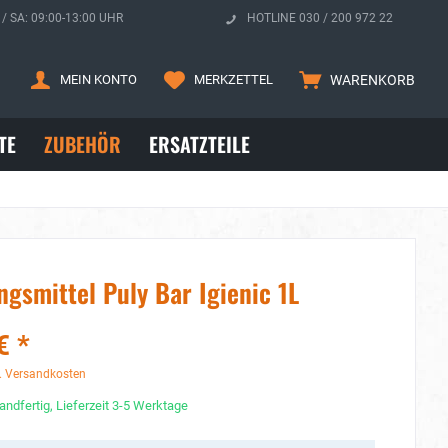
 / SA: 09:00-13:00 UHR
HOTLINE 030 / 200 972 22
MEIN KONTO
MERKZETTEL
WARENKORB
TE
ZUBEHÖR
ERSATZTEILE
ngsmittel Puly Bar Igienic 1L
€ *
. Versandkosten
andfertig, Lieferzeit 3-5 Werktage