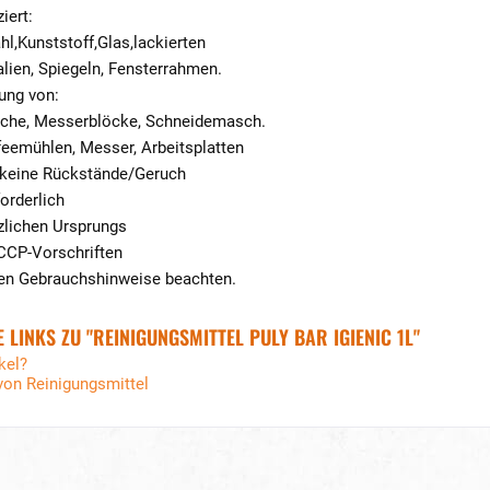
iert:
hl,Kunststoff,Glas,lackierten
lien, Spiegeln, Fensterrahmen.
gung von:
sche, Messerblöcke, Schneidemasch.
feemühlen, Messer, Arbeitsplatten
 keine Rückstände/Geruch
orderlich
nzlichen Ursprungs
CCP-Vorschriften
gten Gebrauchshinweise beachten.
LINKS ZU "REINIGUNGSMITTEL PULY BAR IGIENIC 1L"
kel?
von Reinigungsmittel