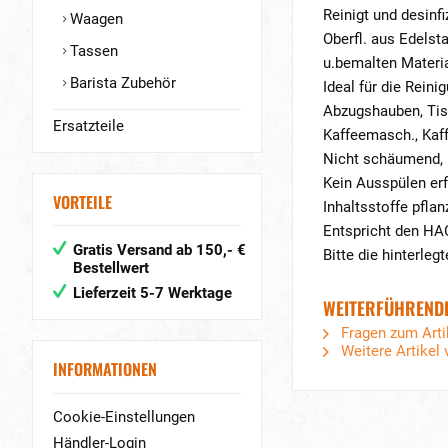
Reinigt und desinfiz
Waagen
Oberfl. aus Edelsta
Tassen
u.bemalten Materia
Barista Zubehör
Ideal für die Reini
Abzugshauben, Ti
Ersatzteile
Kaffeemasch., Kaf
Nicht schäumend,
Kein Ausspülen erf
VORTEILE
Inhaltsstoffe pfla
Entspricht den HA
Gratis Versand ab 150,- €
Bitte die hinterle
Bestellwert
Lieferzeit 5-7 Werktage
WEITERFÜHRENDE 
Fragen zum Arti
Weitere Artikel 
INFORMATIONEN
Cookie-Einstellungen
Händler-Login