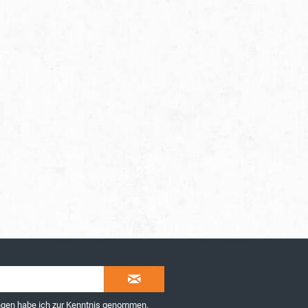
ngen
habe ich zur Kenntnis genommen.