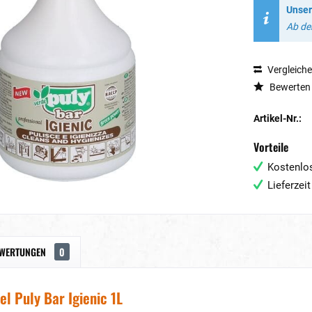
Unser
Ab dem
Vergleich
Bewerten
Artikel-Nr.:
Vorteile
Kostenlos
Lieferzei
WERTUNGEN
0
el Puly Bar Igienic 1L