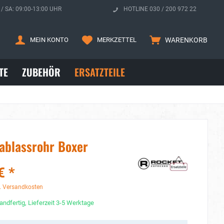
 / SA: 09:00-13:00 UHR
HOTLINE 030 / 200 972 22
MEIN KONTO
MERKZETTEL
WARENKORB
TE
ZUBEHÖR
ERSATZTEILE
ablassrohr Boxer
€ *
. Versandkosten
andfertig, Lieferzeit 3-5 Werktage