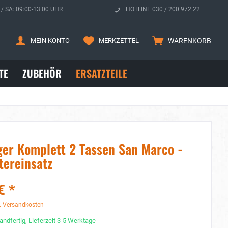
 / SA: 09:00-13:00 UHR
HOTLINE 030 / 200 972 22
MEIN KONTO
MERKZETTEL
WARENKORB
TE
ZUBEHÖR
ERSATZTEILE
ger Komplett 2 Tassen San Marco -
tereinsatz
€ *
. Versandkosten
andfertig, Lieferzeit 3-5 Werktage