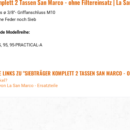
plett 2 Tassen San Marco - ohne Filtereinsatz | La S
s ø 3/8"- Griffanschluss M10
ne Feder noch Sieb
de Modellreihe:
-S, 95, 95-PRACTICAL-A
 LINKS ZU "SIEBTRÄGER KOMPLETT 2 TASSEN SAN MARCO - OH
kel?
von La San Marco - Ersatzteile