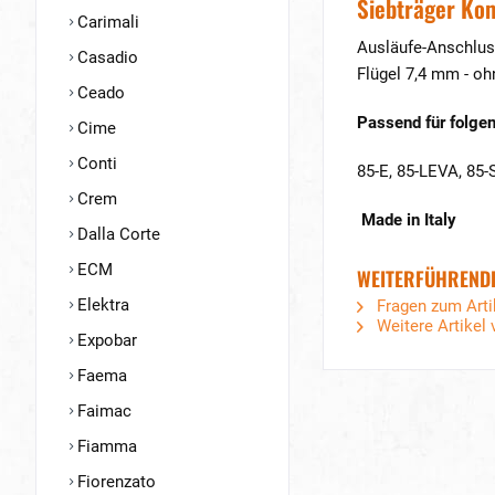
Siebträger Kom
Carimali
Ausläufe-Anschlus
Casadio
Flügel 7,4 mm - oh
Ceado
Passend für folgen
Cime
Conti
85-E, 85-LEVA, 85
Crem
Made in Italy
Dalla Corte
ECM
WEITERFÜHRENDE
Elektra
Fragen zum Arti
Weitere Artikel 
Expobar
Faema
Faimac
Fiamma
Fiorenzato